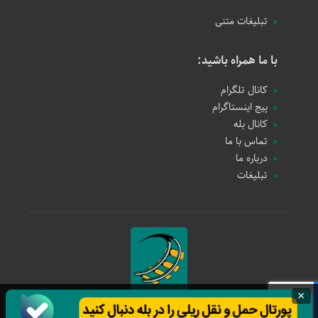
تبلیغات متنی
با ما همراه باشید:
کانال تلگرام
پیج اینستاگرام
کانال بله
تماس با ما
درباره ما
تبلیغات
×
حمل و نقل ریلی
1397 - 1405