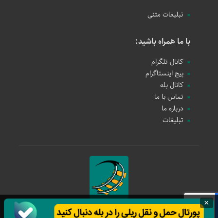
تبلیغات متنی
با ما همراه باشید:
کانال تلگرام
پیج اینستاگرام
کانال بله
تماس با ما
درباره ما
تبلیغات
×
حمل و نقل ریلی
1397 - 1405