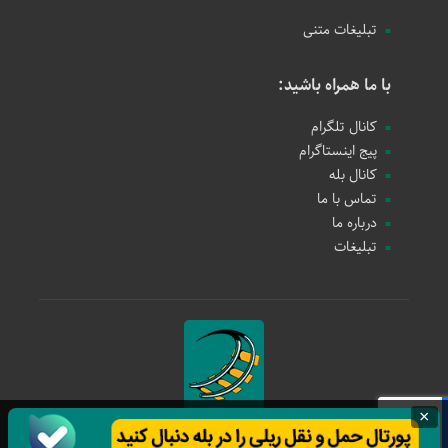
تبلیغات متنی
با ما همراه باشید:
کانال تلگرام
پیج اینستاگرام
کانال بله
تماس با ما
درباره ما
تبلیغات
×
حمل و نقل ریلی
1397 - 1405