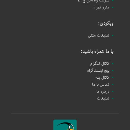
شرکت راه آهن ج.ا.ا
مترو تهران
وبگردی:
تبلیغات متنی
با ما همراه باشید:
کانال تلگرام
پیج اینستاگرام
کانال بله
تماس با ما
درباره ما
تبلیغات