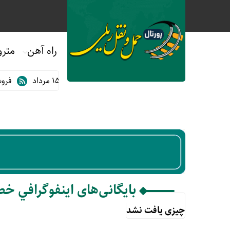
راه آهن
مترو
یگان مترو و اتوبوس های BRT تبریز در ۱۴ و ۱۵ مرداد
فروش ب
بایگانی‌های اينفوگرافي خ
چیزی یافت نشد