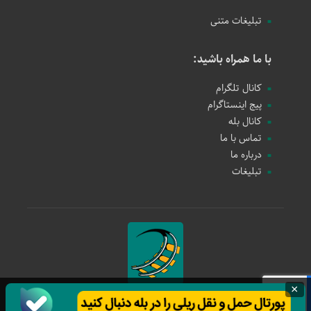
تبلیغات متنی
با ما همراه باشید:
کانال تلگرام
پیج اینستاگرام
کانال بله
تماس با ما
درباره ما
تبلیغات
×
حمل و نقل ریلی
1397 - 1405