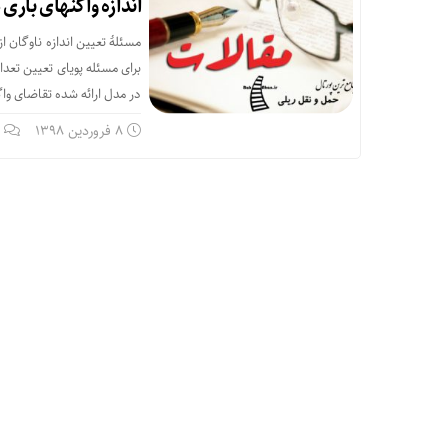
اندازه واگن‏های بار
مسئلۀ تعیین اندازه ناوگان
برای مسئله پویای تعیین تعداد
در مدل ارائه شده تقاضای وا
8 فروردین 1398
ب