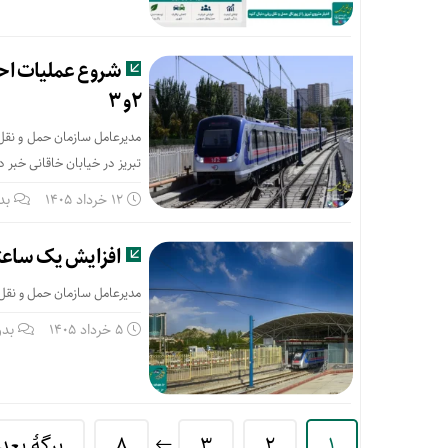
۲و ۳
تبریز در خیابان خاقانی خبر د
12 خرداد 1405
بد
افزایش یک ساعته خد
مدیرعامل سازمان حمل و نقل ر
5 خرداد 1405
بدو
1
2
3
8
برگهٔ بعد