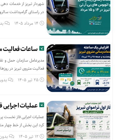
در راستای گرامیداشت سالروز
14 مرداد 1405
بد
ساعات فعالیت متروی تبریز در ر
مدیرعامل سازمان حمل و نقل
فعالیت متروی تبریز در روزهای پنجشنبه و جمعه ۲۵ و 
25 تیر 1405
بدون
عملیات اجرایی فا
کرد این بخش از خط چهار مترو که در قالب
12 تیر 1405
بدون 