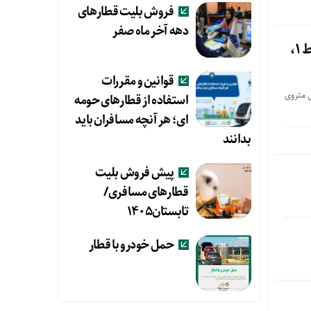
فروش بلیت قطارهای
دهه آخر ماه صفر
شروع عملیات احداث پست اختصاصی برق متروی تبریز برای تامین انرژی خطوط ۱،
قوانین و مقررات
ی ۱۳۲ به ۲۰ کیلوولت روشنایی متروی
استفاده از قطارهای حومه
ای؛ هر آنچه مسافران باید
بدانند
پیش فروش بلیت
قطارهای مسافری/
تابستان۱۴۰۵
حمل خودرو با قطار