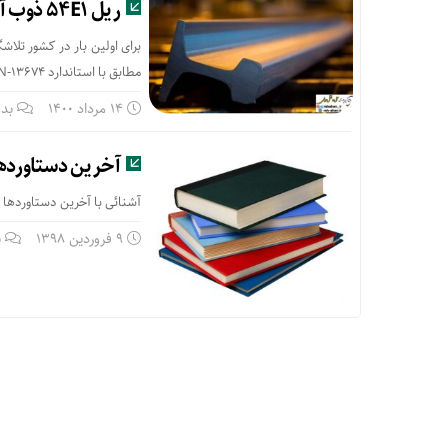
ریل ۵۴E1 ذوب آهن اصفهان، مترو تهران را از واردات ریل بی نیاز خواهد کرد
مطابق با استاندارد EN-۱۳۶۷۴ برای بهره برداری در متروی کلانشهر تهران شدند.
14 مرداد 1400
بدو
آخرین دستاوردها 
آشنائی با آخرین دستاوردها 
9 فروردین 1398
ب