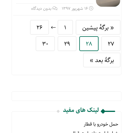
16 شهریور 1397
بدون دیدگاه
« برگه‌ٔ پیشین
1
26
30
29
28
27
برگهٔ بعد »
لینک های مفید
حمل خودرو با قطار