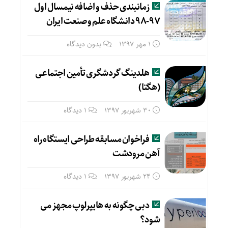
زمانبندی حذف و اضافه نیمسال اول
۹۷-۹۸ دانشگاه علم و صنعت ایران
1 مهر 1397
بدون دیدگاه
هلدینگ گردشگری تأمین اجتماعی
(هگتا)
30 شهریور 1397
1 دیدگاه
فراخوان مسابقه طراحی ایستگاه راه
آهن مرودشت
24 شهریور 1397
1 دیدگاه
دبی چگونه به هایپرلوپ مجهز می
شود؟