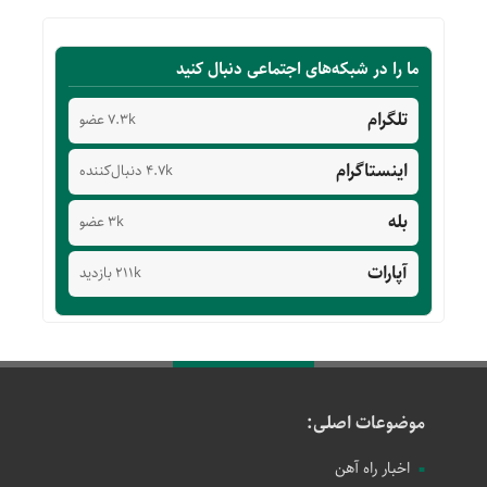
ما را در شبکه‌های اجتماعی دنبال کنید
تلگرام
7.3k عضو
اینستاگرام
4.7k دنبال‌کننده
بله
3k عضو
آپارات
211k بازدید
موضوعات اصلی:
اخبار راه آهن