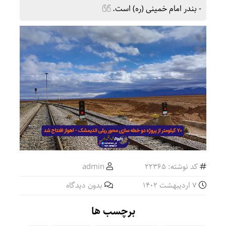
- بندر امام خمینی (ره) است.
کد نوشته: 22365
admin
7 اردیبهشت 1402
بدون دیدگاه
برچسب ها