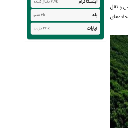
اینستاگرام
4.7k دنبال‌کننده
مل و نقل
بله
3k عضو
 در جاده‌های
آپارات
211k بازدید