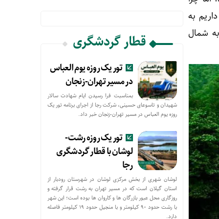
اریم به
به شمال
قطار گردشگری
تور یک روزه یوم العباس
در مسیر تهران-زنجان
بمناسبت فرا رسیدن ایام شهادت سالار
شهیدان و تاسوعای حسینی، شرکت رجا از اجرای برنامه تور یک
روزه یوم العباس در مسیر تهران-زنجان خبر داد.
تور یک روزه رشت-
لوشان با قطار گردشگری
رجا
لوشان شهری از بخش مرکزی لوشان در شهرستان رودبار از
استان گیلان است که در مسیر تهران به رشت قرار گرفته و
روزگاری محل عبور بازرگان ها و کاروان ها بوده است؛ این شهر
با رشت حدود ۹۰ کیلومتر و با منجیل حدود ۱۹ کیلومتر فاصله
دارد.