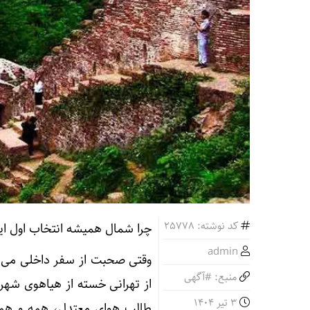
کد نوشته: 25778
چرا شمال همیشه انتخاب اول ای
admin
وقتی صحبت از سفر داخلی می‌ش
منبع: #آگهی
از تهرانی خسته از هیاهوی شهر
3 تیر 1404
طالب هوای معتدل، همه و همه 