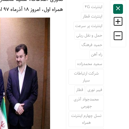
اینترنت 4G
همراه اول، امروز ۱۸ آذرماه ۹۷ امضا شد.
اینترنت قطار
اینترنت پر سرعت
حمل و نقل ریلی
حمید فرهنگ
راه آهن
سعید محمدزاده
شرکت ارتباطات
سیار
فیبر نوری
قطار
محمدجواد آذری
جهرمی
نسل چهارم اینترنت
همراه