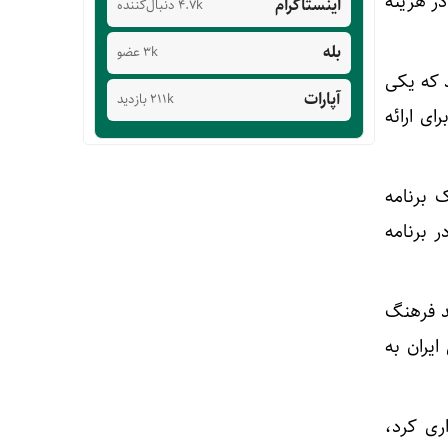
ر هزینه
اینستاگرام
4.7k دنبال‌کننده
بله
3k عضو
 که یکی
آپارات
211k بازدید
ی ارائه
 برنامه
 برنامه
ین حمید فرهنگ
یران به
ری کرد،