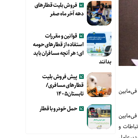
فروش بلیت قطارهای
دهه آخر ماه صفر
قوانین و مقررات
استفاده از قطارهای حومه
ای؛ هر آنچه مسافران باید
بدانند
پیش فروش بلیت
قطارهای مسافری/
ی‌مابین
تابستان۱۴۰۵
حمل خودرو با قطار
ی‌مابین
باطات و
دیرعامل