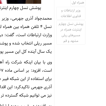
همراه اول
پوشش نسل چهارم اینترن
وزیر ارتباطات و
فناوری اطلاعات
محمدجواد آذری جهرمی، وزیر ا
پوشش نسل چهارم
نسل ۴ تلفن همراه بین هم
اینترنت همراه در
وزارت ارتباطات است، گفت: در ف
مسیرهای ریلی
مشهد و قم
مسیر ریلی انتخاب شده و پوشش 
یک سال آینده کل این مسیر پوش
وی با بیان اینکه شرکت راه آه
برای استفاده از این شبکه فیب
آذری جهرمی تاکیدکرد: این اقدا
نیز می توانیم شبکه گسترده تر و
وی افزود: در ضمن وجود ارتبا