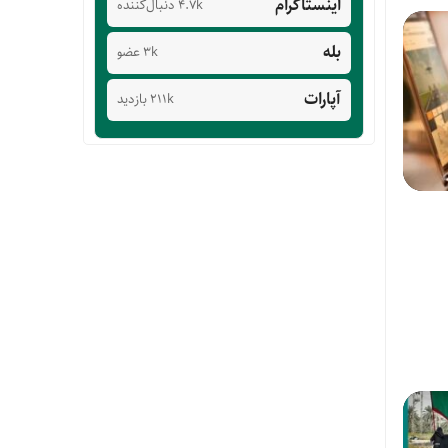
اینستاگرام
4.7k دنبال‌کننده
بله
3k عضو
آپارات
211k بازدید