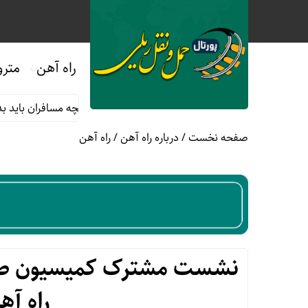
راه آهن
مترو
قررات استفاده از قطارهای حومه ای؛ هر آنچه مسافران باید بدانند
پ
صفحه نخست
/
درباره راه آهن
/
راه آهن
نشست مشترک کمیسیون صنای
راه آ