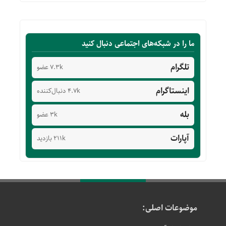
ما را در شبکه‌های اجتماعی دنبال کنید
تلگرام
7.3k عضو
اینستاگرام
4.7k دنبال‌کننده
بله
3k عضو
آپارات
211k بازدید
موضوعات اصلی: