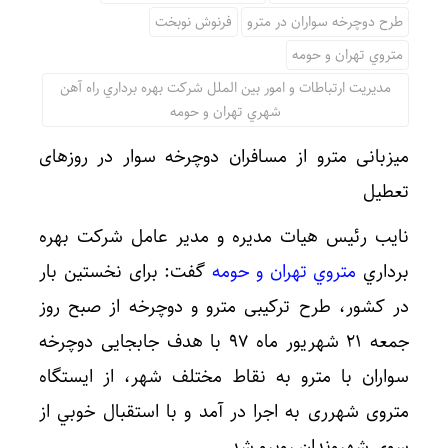
طرح دوچرخه سواران در مترو
فرنوش نوبخت
متروي تهران و حومه
مديريت ارتباطات و امور بين الملل شركت بهره برداري راه آهن
شهري تهران و حومه
میزبانی مترو از مسافران دوچرخه سوار در روزهای
تعطیل
نايب رئيس هيات مديره و مدير عامل شركت بهره
برداري
متروي تهران و حومه
گفت: برای نخستین بار
در کشور، طرح ترکیبی مترو و دوچرخه از صبح روز
جمعه ۲۱ شهريور ماه ۹۷ با هدف جابجایی دوچرخه
سواران با مترو به نقاط مختلف شهر، از ایستگاه
متروی شهرری به اجرا در آمد و با استقبال خوبي از
سوي شهروندان روبرو شد.