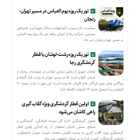
تور یک روزه یوم العباس در مسیر تهران-
زنجان
بمناسبت فرا رسیدن ایام شهادت سالار شهیدان و تاسوعای
حسینی، شرکت رجا از اجرای برنامه تور یک روزه یوم العباس
در مسیر تهران-زنجان خبر داد.
تور یک روزه رشت-لوشان با قطار
گردشگری رجا
لوشان شهری از بخش مرکزی لوشان در شهرستان رودبار از
استان گیلان است که در مسیر تهران به رشت قرار گرفته و
روزگاری محل عبور بازرگان ها و کاروان ها بوده است؛ این شهر با رشت حدود ۹۰
کیلومتر و با منجیل حدود ۱۹ کیلومتر فاصله دارد.
اولین قطار گردشگری ویژه گلاب‌گیری
راهی کاشان می‌شود
معاون گردشگری اداره کل میراث فرهنگی، گردشگری و
صنایع دستی استان اصفهان از راه اندازی اولین قطار
گردشگری ویژه گلاب گیری به سمت کاشان باهدف تثبیت عنوان «اصفهان،
پایتخت گردشگری کویری ایران» در استان اصفهان خبر داد.