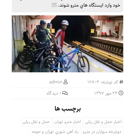
خود وارد ايستگاه هاي مترو شوند.
کد نوشته: 12803
admin
23 مهر 1397
1 دیدگاه
برچسب ها
اخبار حمل و نقل ریلی
اخبار مترو تهران
حمل و نقل ریلی
دوچرخه سواران در مترو
راه آهن شهري تهران و حومه