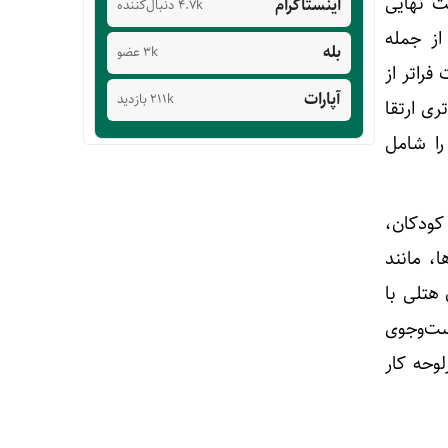
مت نهایی
اینستاگرام
4.7k دنبال‌کننده
از جمله
بله
3k عضو
فراتر از
آپارات
211k بازدید
ری ارتقا
را شامل
کودکان،
ا، مانند
 هتلی با
ست‌وجوی
لوحه کار