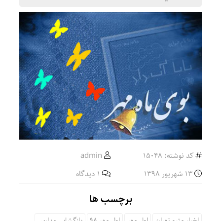
کد نوشته: 15048
admin
13 شهریور 1398
1 دیدگاه
برچسب ها
اخبار مترو تهران
اول مهر
اول مهر 98
بازگشایی مدارس