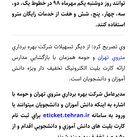
توانند روز دوشنبه يكم مهرماه ۹۸ در خطوط یک، دو،
سه، چهار، پنج، شش و هفت از خدمات
رايگان
مترو
استفاده کنند.
وي تصريح كرد: از ديگر تسهيلات شركت بهره برداري
متروي تهران
و حومه همزمان با بازگشايي مدارس
ارائه کارت بلیت الکترونیک تخفيف دار ویژه دانش
آموزان و دانشجویان است.
مديرعامل شركت بهره برداري متروي تهران و حومه با
اشاره به اينكه دانش آموزان و دانشجويان ميتوانند با
ورود به سامانه
eticket.tehran.ir
براي ثبت نام
كارت بليت های دانش آموزي و دانشجويي اقدام و از