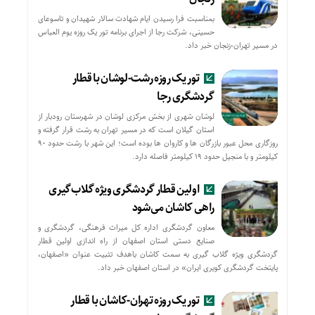
بمناسبت فرا رسیدن ایام شهادت سالار شهیدان و تاسوعای
حسینی، شرکت رجا از اجرای برنامه تور یک روزه یوم العباس
در مسیر تهران-زنجان خبر داد.
تور یک روزه رشت-لوشان با قطار
گردشگری رجا
لوشان شهری از بخش مرکزی لوشان در شهرستان رودبار از
استان گیلان است که در مسیر تهران به رشت قرار گرفته و
روزگاری محل عبور بازرگان ها و کاروان ها بوده است؛ این شهر با رشت حدود ۹۰
کیلومتر و با منجیل حدود ۱۹ کیلومتر فاصله دارد.
اولین قطار گردشگری ویژه گلاب‌گیری
راهی کاشان می‌شود
معاون گردشگری اداره کل میراث فرهنگی، گردشگری و
صنایع دستی استان اصفهان از راه اندازی اولین قطار
گردشگری ویژه گلاب گیری به سمت کاشان باهدف تثبیت عنوان «اصفهان،
پایتخت گردشگری کویری ایران» در استان اصفهان خبر داد.
تور یک روزه تهران-کاشان با قطار