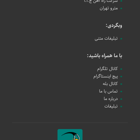
شرکت راه آهن ج.ا.ا
مترو تهران
وبگردی:
تبلیغات متنی
با ما همراه باشید:
کانال تلگرام
پیج اینستاگرام
کانال بله
تماس با ما
درباره ما
تبلیغات