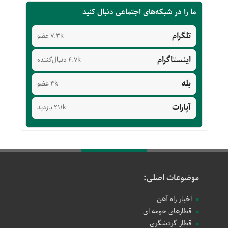
ما را در شبکه‌های اجتماعی دنبال کنید
تلگرام
7.3k عضو
اینستاگرام
4.7k دنبال‌کننده
بله
3k عضو
آپارات
211k بازدید
موضوعات اصلی:
اخبار راه آهن
قطارهای حومه ای
قطار گردشگری