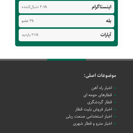
اینستاگرام
4.7k دنبال‌کننده
بله
3k عضو
آپارات
211k بازدید
موضوعات اصلی:
اخبار راه آهن
قطارهای حومه ای
قطار گردشگری
اخبار فروش بلیت قطار
اخبار استخدامی صنعت ریلی
اخبار مترو و قطار شهری