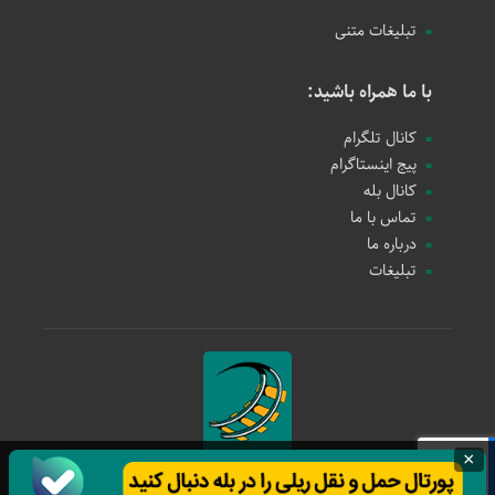
تبلیغات متنی
با ما همراه باشید:
کانال تلگرام
پیج اینستاگرام
کانال بله
تماس با ما
درباره ما
تبلیغات
×
حمل و نقل ریلی
1397 - 1405