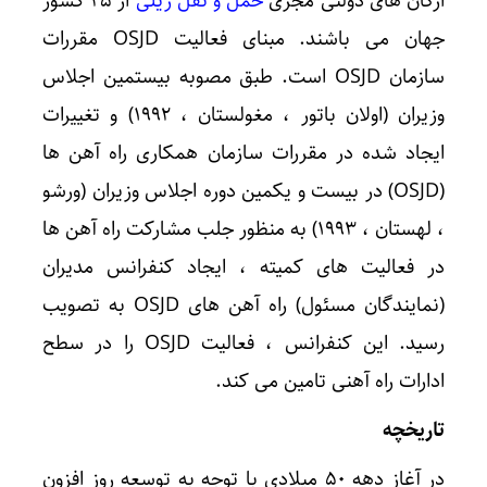
ارگان های دولتی مجری
حمل و نقل ریلی
از ۲۵ کشور
جهان می باشند. مبنای فعالیت OSJD مقررات
سازمان OSJD است. طبق مصوبه بیستمین اجلاس
وزیران (اولان باتور ، مغولستان ، ۱۹۹۲) و تغییرات
ایجاد شده در مقررات سازمان همکاری راه آهن ها
(OSJD) در بیست و یکمین دوره اجلاس وزیران (ورشو
، لهستان ، ۱۹۹۳) به منظور جلب مشارکت راه آهن ها
در فعالیت های کمیته ، ایجاد کنفرانس مدیران
(نمایندگان مسئول) راه آهن های OSJD به تصویب
رسید. این کنفرانس ، فعالیت OSJD را در سطح
ادارات راه آهنی تامین می کند.
تاریخچه
در آغاز دهه ۵۰ میلادی با توجه به توسعه روز افزون