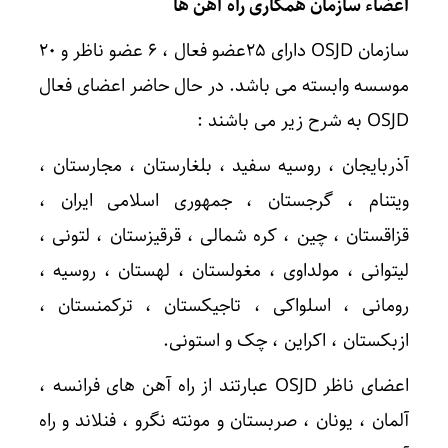
اعضاء سازمان همکاری راه آهن ها
سازمان OSJD دارای ۲۵عضو فعال ، ۶ عضو ناظر و ۲۰
موسسه وابسته می باشد. در حال حاضر اعضای فعال
OSJD به شرح زیر می باشند :
آذربایجان ، روسیه سفید ، بلغارستان ، مجارستان ،
ویتنام ، گرجستان ، جمهوری اسلامی ایران ،
قزاقستان ، چین ، کره شمالی ، قرقیزستان ، لتونی ،
لیتوانی ، مولداوی ، مغولستان ، لهستان ، روسیه ،
رومانی ، اسلواکی ، تاجیکستان ، ترکمنستان ،
ازبکستان ، اکراین ، چک و استونی.
اعضای ناظر OSJD عبارتند از راه آهن های فرانسه ،
آلمان ، یونان ، صربستان و مونته نگرو ، فنلاند و راه