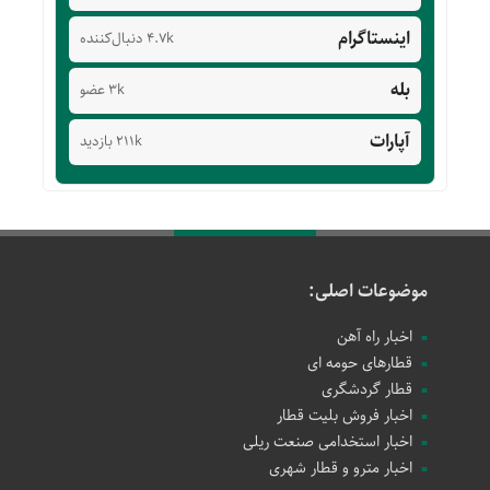
اینستاگرام
4.7k دنبال‌کننده
بله
3k عضو
آپارات
211k بازدید
موضوعات اصلی:
اخبار راه آهن
قطارهای حومه ای
قطار گردشگری
اخبار فروش بلیت قطار
اخبار استخدامی صنعت ریلی
اخبار مترو و قطار شهری