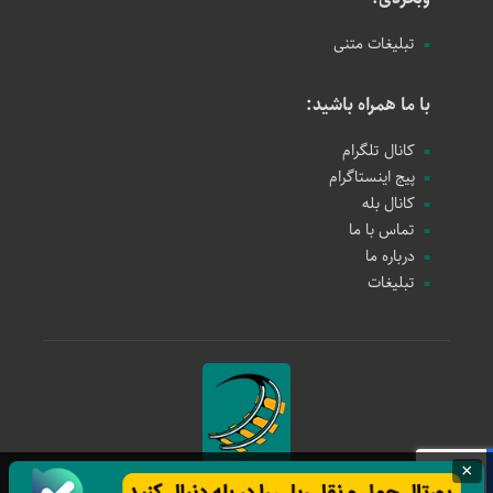
تبلیغات متنی
با ما همراه باشید:
کانال تلگرام
پیج اینستاگرام
کانال بله
تماس با ما
درباره ما
تبلیغات
×
حمل و نقل ریلی
1397 - 1405