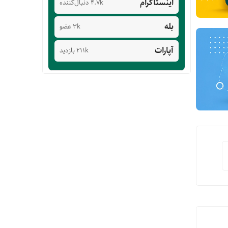
اینستاگرام
4.7k دنبال‌کننده
بله
3k عضو
آپارات
211k بازدید