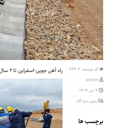
کد نوشته: 24906
راه آهن جوین-اسفراین تا ۲ سال آینده بهره برداری می شود
admin
6 دی 1403
بدون دیدگاه
برچسب ها