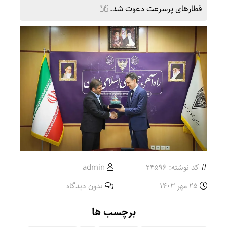
قطارهای پرسرعت دعوت شد.
کد نوشته: 24596
admin
25 مهر 1403
بدون دیدگاه
برچسب ها