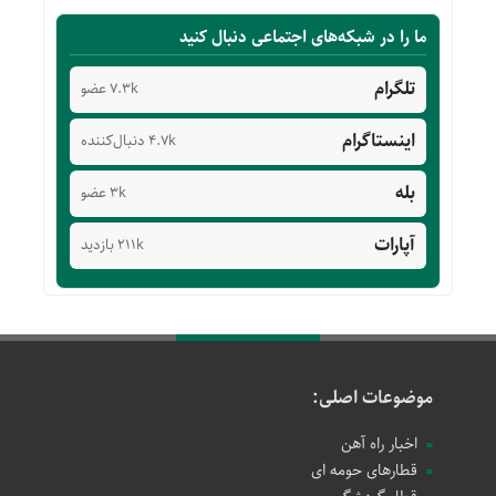
ما را در شبکه‌های اجتماعی دنبال کنید
تلگرام
7.3k عضو
اینستاگرام
4.7k دنبال‌کننده
بله
3k عضو
آپارات
211k بازدید
موضوعات اصلی:
اخبار راه آهن
قطارهای حومه ای