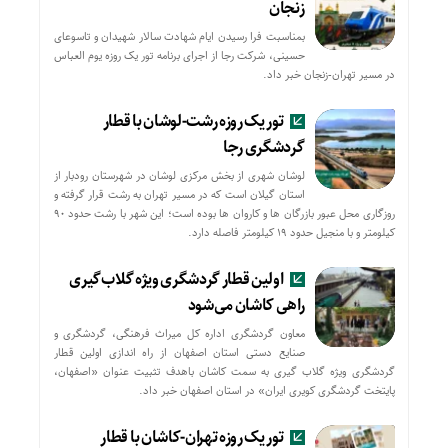
زنجان
بمناسبت فرا رسیدن ایام شهادت سالار شهیدان و تاسوعای
حسینی، شرکت رجا از اجرای برنامه تور یک روزه یوم العباس
در مسیر تهران-زنجان خبر داد.
تور یک روزه رشت-لوشان با قطار
گردشگری رجا
لوشان شهری از بخش مرکزی لوشان در شهرستان رودبار از
استان گیلان است که در مسیر تهران به رشت قرار گرفته و
روزگاری محل عبور بازرگان ها و کاروان ها بوده است؛ این شهر با رشت حدود ۹۰
کیلومتر و با منجیل حدود ۱۹ کیلومتر فاصله دارد.
اولین قطار گردشگری ویژه گلاب‌گیری
راهی کاشان می‌شود
معاون گردشگری اداره کل میراث فرهنگی، گردشگری و
صنایع دستی استان اصفهان از راه اندازی اولین قطار
گردشگری ویژه گلاب گیری به سمت کاشان باهدف تثبیت عنوان «اصفهان،
پایتخت گردشگری کویری ایران» در استان اصفهان خبر داد.
تور یک روزه تهران-کاشان با قطار