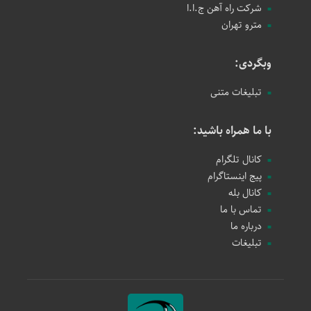
شرکت راه آهن ج.ا.ا
مترو تهران
وبگردی:
تبلیغات متنی
با ما همراه باشید:
کانال تلگرام
پیج اینستاگرام
کانال بله
تماس با ما
درباره ما
تبلیغات