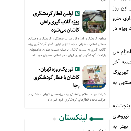
این روز
اولین قطار گردشگری
ری مترو
ویژه گلاب‌گیری راهی
 ویژه در
کاشان می‌شود
معاون گردشگری اداره کل میراث فرهنگی، گردشگری و صنایع
دستی استان اصفهان از راه اندازی اولین قطار گردشگری ویژه
گلاب گیری به سمت کاشان باهدف تثبیت عنوان «اصفهان،
عزام می
پایتخت گردشگری کویری ایران» در استان اصفهان خبر داد.
معه آخر
تور یک روزه تهران-
ه) و کهریزک
کاشان با قطار گردشگری
نتهی به
رجا
شرکت رجا با اعلام برنامه تور یک روزه مسیر تهران - کاشان از
حركت مجدد قطارهای گردشگری خود خبر داد.
پنجشنبه
لینکستان
نیروهای
بهتر به