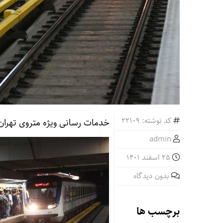
کد نوشته: 22109
خدمات رسانی ویژه متروی تهران در 
admin
25 اسفند 1401
بدون دیدگاه
برچسب ها