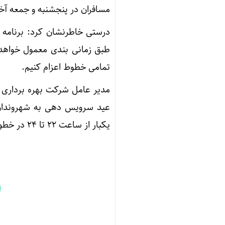
مسافران در پنجشنبه و جمعه آخ
درستی خاطرنشان کرد: برنامه ح
طبق زمانی بندی معمول خواهد ب
تمامی خطوط اعزام کنیم.
یکبار از ساعت ۲۲ تا ۲۴ در خطوط درون شهری ۱،۲،۳،۴،۶ و ۷ مترو اجرا می شود.