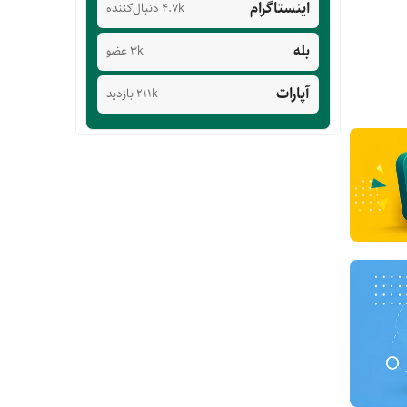
اینستاگرام
4.7k دنبال‌کننده
بله
3k عضو
آپارات
211k بازدید