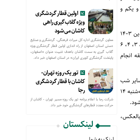
 یکم و
اولین قطار گردشگری
ویژه گلاب‌گیری راهی
کاشان می‌شود
وی با بیان اینکه شرکت بهره برداری مترو تهران در نخستین شب قدر، در شامگاه جمعه ۱۰ فروردین ۱۴۰۳
معاون گردشگری اداره کل میراث فرهنگی، گردشگری و صنایع
خدمات رسانی ویژه خود را آغاز می کند، تصریح کرد: در این راستا سرویس دهی در خطوط ۱، ۲، ۳، ۴، ۶
دستی استان اصفهان از راه اندازی اولین قطار گردشگری ویژه
گلاب گیری به سمت کاشان باهدف تثبیت عنوان «اصفهان،
 بامداد روز بعد (شنبه ۱۱ فروردین ماه) با سر فاصله ۳۰ دقیقه انجام
پایتخت گردشگری کویری ایران» در استان اصفهان خبر داد.
تور یک روزه تهران-
سایر شب
کاشان با قطار گردشگری
رجا
های قدر نیز گفت: در شب های بیست و یکم و بیست و سوم ماه مبارک رمضان (یکشنبه ۱۲و سه‌شنبه ۱۴
شرکت رجا با اعلام برنامه تور یک روزه مسیر تهران - کاشان از
حركت مجدد قطارهای گردشگری خود خبر داد.
ه) – گلشهر و بالعکس،
لینکستان
لینک به شما