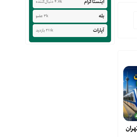
اینستاگرام
4.7k دنبال‌کننده
بله
3k عضو
آپارات
211k بازدید
هران