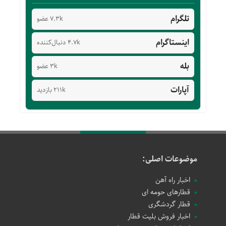
تلگرام
7.3k عضو
اینستاگرام
4.7k دنبال‌کننده
بله
3k عضو
آپارات
211k بازدید
موضوعات اصلی:
اخبار راه آهن
قطارهای حومه ای
قطار گردشگری
اخبار فروش بلیت قطار