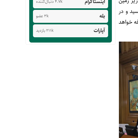
زیر زمین
اینستاگرام
4.7k دنبال‌کننده
ید و در
بله
3k عضو
ی ام در خط ۱۰ مترو اضافه خواهد
آپارات
211k بازدید