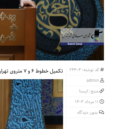
کد نوشته: 24403
تکمیل خطوط ۶ و ۷ متروی تهران تا پایان سال ۱۴۰۳
admin
منبع: ایسنا
11 مرداد 1403
بدون دیدگاه