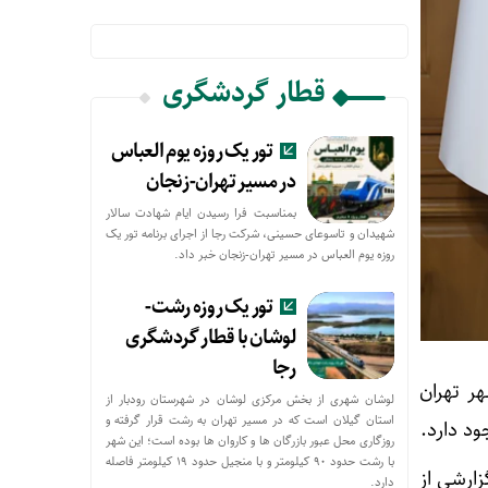
قطار گردشگری
تور یک روزه یوم العباس
در مسیر تهران-زنجان
بمناسبت فرا رسیدن ایام شهادت سالار
شهیدان و تاسوعای حسینی، شرکت رجا از اجرای برنامه تور یک
روزه یوم العباس در مسیر تهران-زنجان خبر داد.
تور یک روزه رشت-
لوشان با قطار گردشگری
رجا
ر تهران
لوشان شهری از بخش مرکزی لوشان در شهرستان رودبار از
استان گیلان است که در مسیر تهران به رشت قرار گرفته و
ود دارد.
روزگاری محل عبور بازرگان ها و کاروان ها بوده است؛ این شهر
با رشت حدود ۹۰ کیلومتر و با منجیل حدود ۱۹ کیلومتر فاصله
یان گزارشی از
دارد.