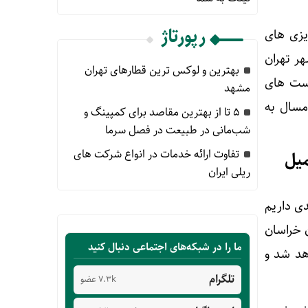
رپورتاژ
یزی های
ی شهر تهران
بهترین و لوکس ترین قطارهای تهران
ای تکمیل پست های
مشهد
 پست برق بخش شمالی خط ۶ مترو نیز امسال به
۵ تا از بهترین مقاصد برای کمپینگ و
شب‌مانی در طبیعت در فصل سرما
تفاوت ارائه خدمات در انواع شرکت های
میل
ریلی ایران
یستگاه ها طبق برنامه پیش رفته ایم و تحقق ۹۵ و ۹۰ درصدی داریم
 خراسان
ما را در شبکه‌های اجتماعی دنبال کنید
هد شد و
تلگرام
7.3k عضو