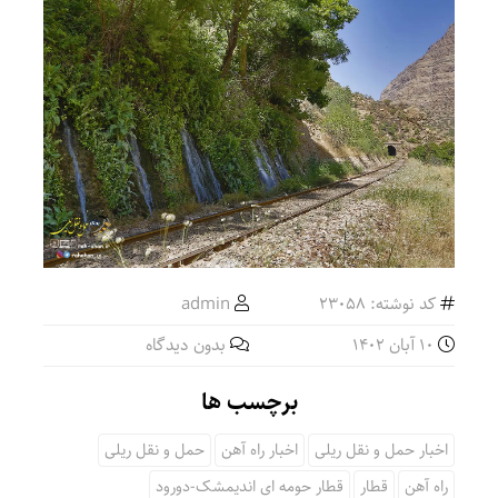
کد نوشته: 23058
admin
10 آبان 1402
بدون دیدگاه
برچسب ها
اخبار حمل و نقل ریلی
اخبار راه آهن
حمل و نقل ریلی
راه آهن
قطار
قطار حومه ای اندیمشک-دورود