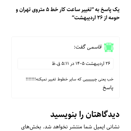
یک پاسخ به “تغییر ساعت کار خط ۵ متروی تهران و
حومه از ۲۶ اردیبهشت”
قاسمی
گفت:
26 اردیبهشت 1405 در 5:11 ق.ظ
خب یعنی چییییییی که سایر خطوط تغییر نمیکنه!!!!!!!
پاسخ
دیدگاهتان را بنویسید
نشانی ایمیل شما منتشر نخواهد شد.
بخش‌های