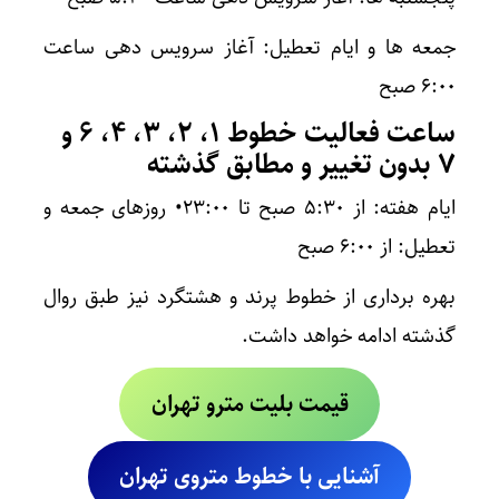
جمعه ها و ایام تعطیل: آغاز سرویس دهی ساعت
۶:۰۰ صبح
ساعت فعالیت خطوط ۱، ۲، ۳، ۴، ۶ و
۷ بدون تغییر و مطابق گذشته
ایام هفته: از ۵:۳۰ صبح تا ۲۳:۰۰• روزهای جمعه و
تعطیل: از ۶:۰۰ صبح
بهره برداری از خطوط پرند و هشتگرد نیز طبق روال
گذشته ادامه خواهد داشت.
قیمت بلیت مترو تهران
آشنایی با خطوط متروی تهران