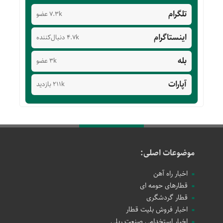
تلگرام
7.3k عضو
اینستاگرام
4.7k دنبال‌کننده
بله
3k عضو
آپارات
211k بازدید
موضوعات اصلی:
اخبار راه آهن
قطارهای حومه ای
قطار گردشگری
اخبار فروش بلیت قطار
اخبار استخدامی صنعت ریلی