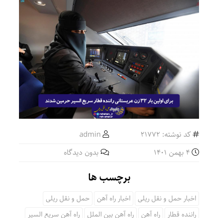
کد نوشته: 21772
admin
4 بهمن 1401
بدون دیدگاه
برچسب ها
اخبار حمل و نقل ریلی
اخبار راه آهن
حمل و نقل ریلی
راننده قطار
راه آهن
راه آهن بین الملل
راه آهن سریع السیر