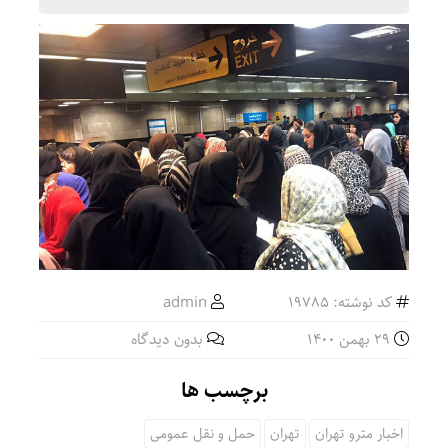
کد نوشته: 19785
admin
29 بهمن 1400
بدون دیدگاه
برچسب ها
اخبار مترو تهران
تهران
حمل و نقل عمومی