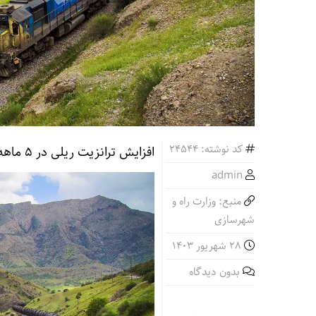
کد نوشته: 24544
افزایش ترانزیت ریلی در ۵ ماهه نخست سال ۱۴۰۳
admin
منبع: وزارت راه و
شهرسازی
28 شهریور 1403
بدون دیدگاه