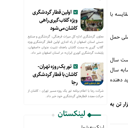
اولین قطار گردشگری
تن رسیده که در مقایسه با
ویژه گلاب‌گیری راهی
کاشان می‌شود
صلی حمل
معاون گردشگری اداره کل میراث فرهنگی، گردشگری و صنایع
دستی استان اصفهان از راه اندازی اولین قطار گردشگری ویژه
گلاب گیری به سمت کاشان باهدف تثبیت عنوان «اصفهان،
پایتخت گردشگری کویری ایران» در استان اصفهان خبر داد.
 نخست سال
تور یک روزه تهران-
شابه سال
کاشان با قطار گردشگری
ی دهد، اما افزایش چشمگیر ترانزیت نسبت به سال ۱۴۰۲، نوید دهنده
رجا
شرکت رجا با اعلام برنامه تور یک روزه مسیر تهران - کاشان از
حركت مجدد قطارهای گردشگری خود خبر داد.
ترانزیت شده در سال جاری، ۶۳۷ هزار تن به کالاهای غیرنفتی و ۱۳۶ هزار تن به
لینکستان
لینک به شما