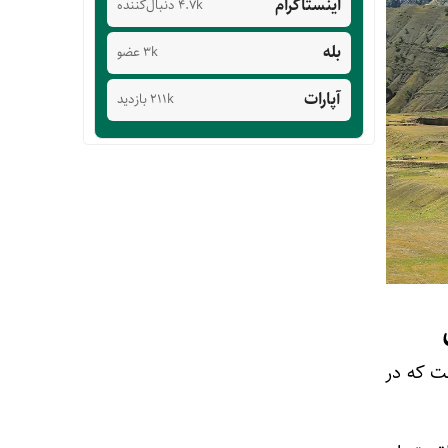
اینستاگرام
4.7k دنبال‌کننده
بله
3k عضو
آپارات
211k بازدید
ست سال ۱۴۰۳ حاکی از آن است که در