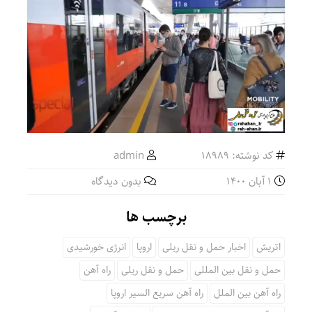
کد نوشته: 18989
admin
1 آبان 1400
بدون دیدگاه
برچسب ها
اتریش
اخبار حمل و نقل ریلی
اروپا
انرژی خورشیدی
حمل و نقل بین المللی
حمل و نقل ریلی
راه آهن
راه آهن بین الملل
راه آهن سریع السیر اروپا