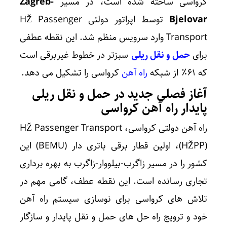
کرواسی ساخته شده است، در مسیر
Zagreb-
Bjelovar
توسط اپراتور دولتی HŽ Passenger
Transport وارد سرویس منظم شد. این نقطه عطفی
برای
حمل و نقل ریلی
سبزتر در خطوط غیربرقی است
که ۶۱٪ از شبکه
راه آهن
کرواسی را تشکیل می دهد.
آغاز فصلی جدید در حمل و نقل ریلی
پایدار راه آهن کرواسی
راه آهن دولتی کرواسی، HŽ Passenger Transport
(HŽPP)، اولین قطار برقی باتری دار (BEMU) این
کشور را در مسیر زاگرب-بیلووار-زاگرب به بهره برداری
تجاری رسانده است. این نقطه عطف، گامی مهم در
تلاش های کرواسی برای نوسازی سیستم راه آهن
خود و ترویج راه حل های حمل و نقل پایدار و سازگار