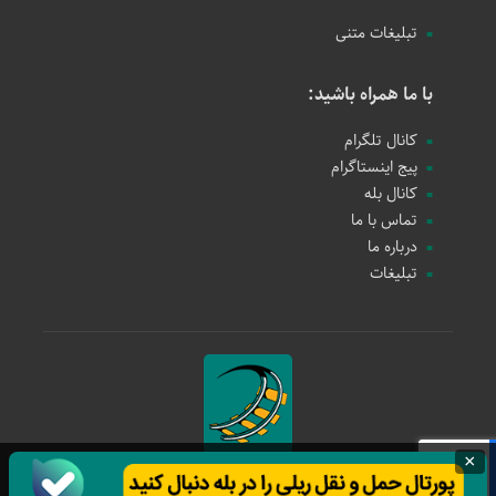
تبلیغات متنی
با ما همراه باشید:
کانال تلگرام
پیج اینستاگرام
کانال بله
تماس با ما
درباره ما
تبلیغات
×
حمل و نقل ریلی
1397 - 1405