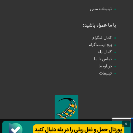
تبلیغات متنی
با ما همراه باشید:
کانال تلگرام
پیج اینستاگرام
کانال بله
تماس با ما
درباره ما
تبلیغات
×
حمل و نقل ریلی
1397 - 1405