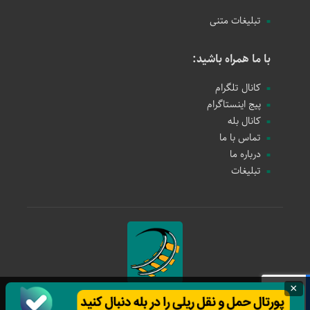
تبلیغات متنی
با ما همراه باشید:
کانال تلگرام
پیج اینستاگرام
کانال بله
تماس با ما
درباره ما
تبلیغات
×
حمل و نقل ریلی
1397 - 1405