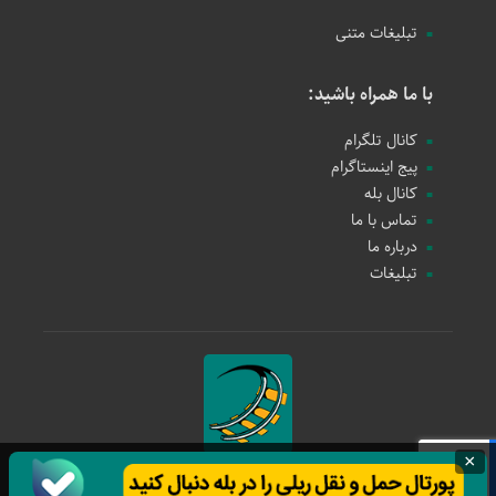
تبلیغات متنی
با ما همراه باشید:
کانال تلگرام
پیج اینستاگرام
کانال بله
تماس با ما
درباره ما
تبلیغات
×
حمل و نقل ریلی
1397 - 1405