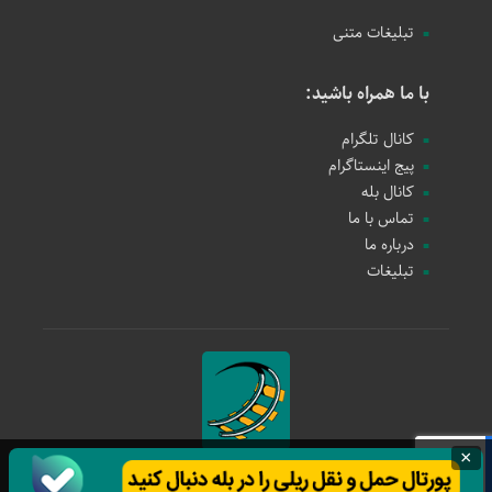
تبلیغات متنی
با ما همراه باشید:
کانال تلگرام
پیج اینستاگرام
کانال بله
تماس با ما
درباره ما
تبلیغات
×
حمل و نقل ریلی
1397 - 1405