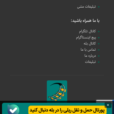
تبلیغات متنی
با ما همراه باشید:
کانال تلگرام
پیج اینستاگرام
کانال بله
تماس با ما
درباره ما
تبلیغات
×
حمل و نقل ریلی
1397 - 1405