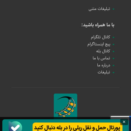
تبلیغات متنی
با ما همراه باشید:
کانال تلگرام
پیج اینستاگرام
کانال بله
تماس با ما
درباره ما
تبلیغات
×
حمل و نقل ریلی
1397 - 1405