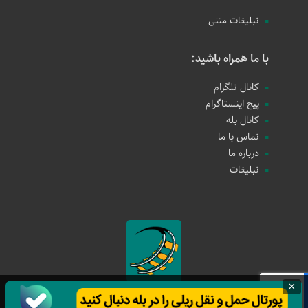
تبلیغات متنی
با ما همراه باشید:
کانال تلگرام
پیج اینستاگرام
کانال بله
تماس با ما
درباره ما
تبلیغات
×
حمل و نقل ریلی
1397 - 1405