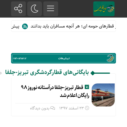
ده از قطارهای حومه ای؛ هر آنچه مسافران باید بدانند
پیش فروش بلی
بایگانی‌های قطارگردشگری تبریز-جلفا
قطار تبریز-جلفا درآستانه نوروز ۹۸
رایگان اعلام شد
23 اسفند 1397
بدون دیدگاه