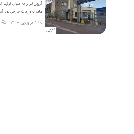
مادر به واردات خارجی بود.آر
8 فروردین 1398
ب