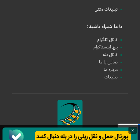
تبلیغات متنی
با ما همراه باشید:
کانال تلگرام
پیج اینستاگرام
کانال بله
تماس با ما
درباره ما
تبلیغات
×
حمل و نقل ریلی
1397 - 1405