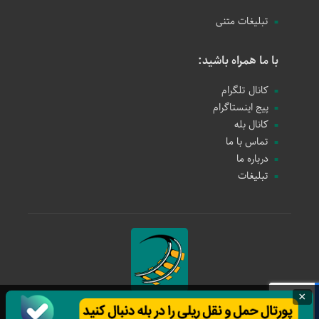
تبلیغات متنی
با ما همراه باشید:
کانال تلگرام
پیج اینستاگرام
کانال بله
تماس با ما
درباره ما
تبلیغات
×
حمل و نقل ریلی
1397 - 1405