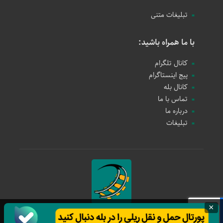
تبلیغات متنی
با ما همراه باشید:
کانال تلگرام
پیج اینستاگرام
کانال بله
تماس با ما
درباره ما
تبلیغات
×
حمل و نقل ریلی
1397 - 1405