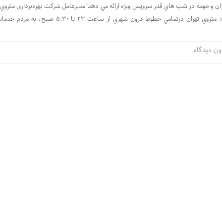
ان و حومه در شب هاي قدر سرویس ویژه ارائه مي دهد"مدیرعامل شرکت بهره‌برداری متروي ت
حومه"با اعلام اين خبر گفت: متروي تهران درتمامي خطوط درون شهري از ساعت ۲۳ تا :۳۰
ون دیدگاه