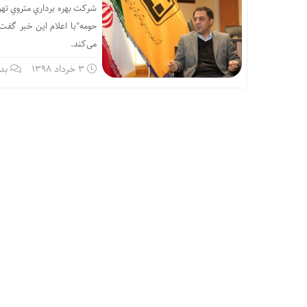
شركت بهره برداري متروي تهر
می‌كند.
3 خرداد 1398
بد