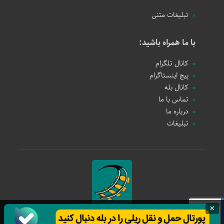
تبلیغات متنی
با ما همراه باشید:
کانال تلگرام
پیج اینستاگرام
کانال بله
تماس با ما
درباره ما
تبلیغات
×
حمل و نقل ریلی
1397 - 1405